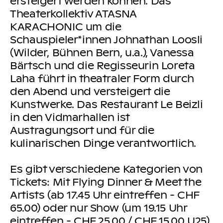
ersteigert werden können. Das
Theaterkollektiv ATASNA
KARACHONIC um die
Schauspieler*innen Johnathan Loosli
(Wilder, Bühnen Bern, u.a.), Vanessa
Bärtsch und die Regisseurin Loreta
Laha führt in theatraler Form durch
den Abend und versteigert die
Kunstwerke. Das Restaurant Le Beizli
in den Vidmarhallen ist
Austragungsort und für die
kulinarischen Dinge verantwortlich.
Es gibt verschiedene Kategorien von
Tickets: Mit Flying Dinner & Meet the
Artists (ab 17.45 Uhr eintreffen - CHF
65.00) oder nur Show (um 19.15 Uhr
eintreffen - CHF 25.00 / CHF 15.00 U25).