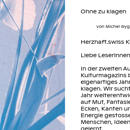
Ohne zu klagen
von Michel Gyg
Herzhaft.swiss K
Liebe Leserinne
In der zweiten 
Kulturmagazins bl
eigenartiges Jah
klagen. Wir such
Jahr weiterentwi
auf Mut, Fantasi
Ecken, Kanten un
Energie gestoss
Menschen, Ideen
gelernt.