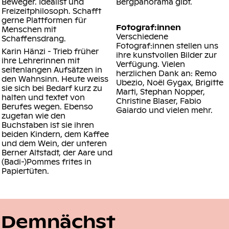
Beweger. Idealist und
Bergpanorama gibt.
Freizeitphilosoph. Schafft
gerne Plattformen für
Fotograf:innen
Menschen mit
Verschiedene
Schaffensdrang.
Fotograf:innen stellen uns
Karin Hänzi
- Trieb früher
ihre kunstvollen Bilder zur
ihre Lehrerinnen mit
Verfügung. Vielen
seitenlangen Aufsätzen in
herzlichen Dank an: Remo
den Wahnsinn. Heute weiss
Ubezio, Noël Gygax, Brigitte
sie sich bei Bedarf kurz zu
Marti, Stephan Nopper,
halten und textet von
Christine Blaser, Fabio
Berufes wegen. Ebenso
Gaiardo und vielen mehr.
zugetan wie den
Buchstaben ist sie ihren
beiden Kindern, dem Kaffee
und dem Wein, der unteren
Berner Altstadt, der Aare und
(Badi-)Pommes frites in
Papiertüten.
Demnächst