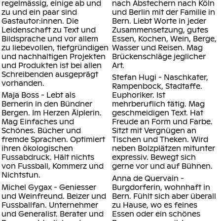
regelmässig, einige ab und
nach Abstechern nach Köln
zu und ein paar sind
und Berlin mit der Familie in
Gastautor:innen. Die
Bern. Liebt Worte in jeder
Leidenschaft zu Text und
Zusammensetzung, gutes
Bildsprache und vor allem
Essen, Kochen, Wein, Berge,
zu liebevollen, tiefgründigen
Wasser und Reisen. Mag
und nachhaltigen Projekten
Brückenschläge jeglicher
und Produkten ist bei allen
Art.
Schreibenden ausgeprägt
Stefan Hugi
- Naschkater,
vorhanden.
Rampenbock, Stadtaffe.
Maja Boss
- Lebt als
Euphoriker. Ist
Bernerin in den Bündner
mehrberuflich tätig. Mag
Bergen. Im Herzen Älplerin.
geschmeidigen Text. Hat
Mag Einfaches und
Freude an Form und Farbe.
Schönes. Bücher und
Sitzt mit Vergnügen an
fremde Sprachen. Optimiert
Tischen und Theken. Wird
ihren ökologischen
neben Bolzplätzen mitunter
Fussabdruck. Hält nichts
expressiv. Bewegt sich
von Fussball, Kommerz und
gerne vor und auf Bühnen.
Nichtstun.
Anna de Quervain
-
Michel Gygax
- Geniesser
Burgdorferin, wohnhaft in
und Weinfreund. Beizer und
Bern. Fühlt sich aber überall
Fussballfan. Unternehmer
zu Hause, wo es feines
und Generalist. Berater und
Essen oder ein schönes