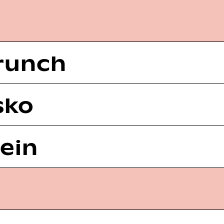
runch
sko
Wein