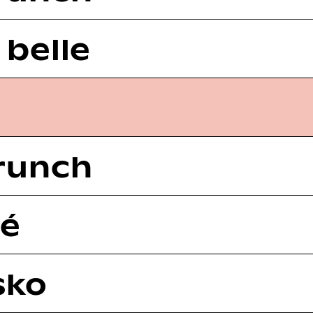
 belle
runch
hé
sko