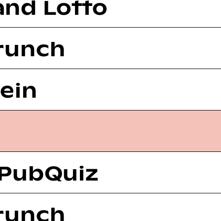
nd Lotto
runch
Wein
 PubQuiz
runch