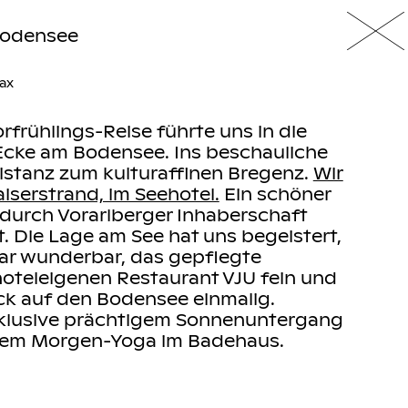
Bodensee
ax
rfrühlings-Reise führte uns in die
Ecke am Bodensee. Ins beschauliche
istanz zum kulturaffinen Bregenz.
Wir
aiserstrand, im Seehotel.
Ein schöner
2 durch Vorarlberger Inhaberschaft
t. Die Lage am See hat uns begeistert,
ar wunderbar, das gepflegte
oteleigenen Restaurant VJU fein und
ick auf den Bodensee einmalig.
inklusive prächtigem Sonnenuntergang
gem Morgen-Yoga im Badehaus.