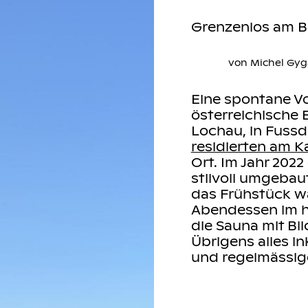
Grenzenlos am 
von Michel Gyg
Eine spontane Vo
österreichische 
Lochau, in Fussd
residierten am K
Ort. Im Jahr 202
stilvoll umgebau
das Frühstück w
Abendessen im h
die Sauna mit Bl
Übrigens alles 
und regelmässi