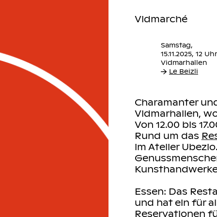
Vidmarché
Samstag,
15.11.2025, 12 Uh
Le Beizli
Charamanter und 
Vidmarhallen, wo
lohmarkt oder
Von 12.00 bis 17.
ehr entscheiden,
Rund um das
Res
der während dem
im Atelier Ubezi
uf dem Flohmarkt
Genussmenschen
st man bei uns
Kunsthandwerke
r Atmosphäre.
Essen:
Das Restau
und hat ein für 
lt, salzig oder
Reservationen fü
 Geschmack.
Hier