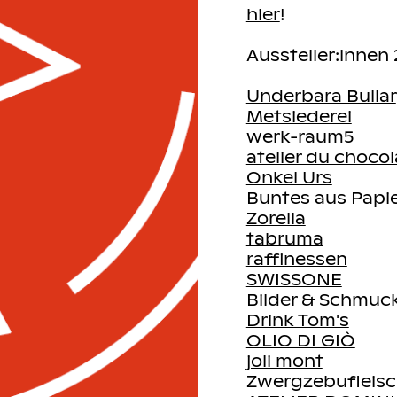
hier
!
Aussteller:innen
 neue Kleider,
rt wird der
Underbara Bullar
von
the stage
.
Metsiederei
werk-raum5
esinnte treffen.
atelier du chocol
Onkel Urs
Buntes aus Papie
mmer am zweiten
Zorella
uss fällt um 10
tabruma
rf dann gebruncht
raffinessen
vierung!
SWISSONE
Bilder & Schmuc
Drink Tom's
OLIO DI GIÒ
joli mont
Zwergzebufleisc