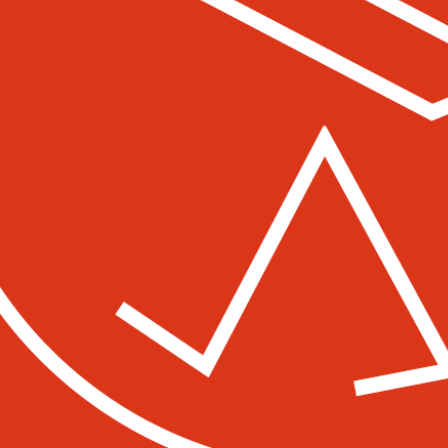
geht's zum Menü.
Stöbern & Entdecken: Vintage-Schätze,
Filme und vieles mehr finden. Organisie
Flohmarkt von unseren Freund*innen 
Geselligkeit: Freund*innen und Gleichg
Der Flohmi-Brunch im
Le Beizli
findet i
Sonntag des Monats statt. Der Startsch
Uhr mit Kafi & Gipfeli und ab 11 Uhr da
werden. Wir empfehlen eine
Tischreser