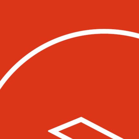
Flohmi-Brunch im Le Beizli
Sonntag,
09.11.2025, 11 Uhr
Le Beizli
Buchen
Die Qual der Wahl an einem Sonntag: F
Brunch? Bei uns muss man sich nicht m
dank dem Flohmi-Brunch! Vor, nach o
Entdecken einzigartiger Fundstücke a
in den Liebefelder Vidmarhallen genies
einen köstlichen Brunch in gemütliche
Womit zu rechnen ist:
Leckere Brunch-Optionen: warm oder ka
süss - ein Gaumenschmaus für jeden