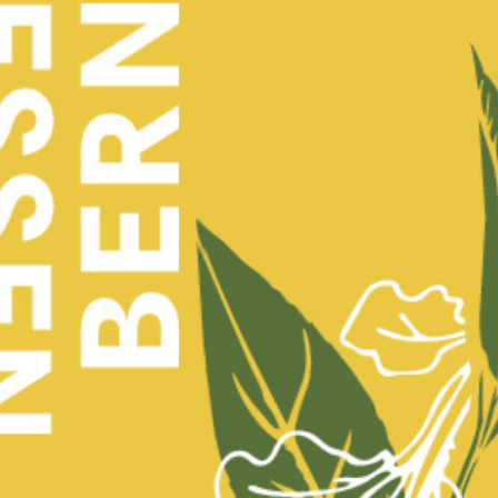
Biergipfel
Mittwoch,
14.01.2026, 18 Uhr
Le Beizli
Buchen
Der Biergipfel für Bier-Enthusiast*innen
werden wollen. Vier Gänge und fünf Bie
genussvoll & bierseeliger Abend:
Pierre Dubler
& die
KG Gastrokultur
lad
Biergipfel ein - dieses Mal passend zu
mit alkoholfreien Bieren.
Biersommelier Pierre Dubler und seine
immer für unterhaltsame Geschichten, 