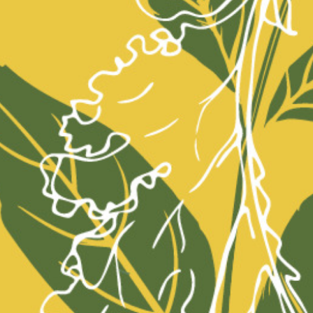
Hintergrundinformationen und natürli
Bier. Dazu serviert das
le beizli
Team ei
Viergangmenü.
Start: pünktlich um 18 Uhr. / Kosten: CHF
Biere, Menü, Wasser und Kaffee)