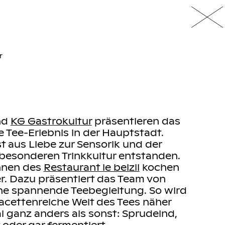
r
nd
KG Gastrokultur
präsentieren das
e Tee-Erlebnis in der Hauptstadt.
st aus Liebe zur Sensorik und der
 besonderen Trinkkultur entstanden.
nnen des
Restaurant le beizli
kochen
. Dazu präsentiert das Team von
ne spannende Teebegleitung. So wird
acettenreiche Welt des Tees näher
l ganz anders als sonst: Sprudelnd,
t oder gar fermentiert.