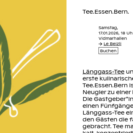
Tee.Essen.Bern.
Samstag,
17.01.2026, 18 Uh
Le Beizli
Buchen
 & die, die es
Länggass-Tee
u
re - Ein
erste kulinarisch
Tee.Essen.Bern i
Neugier zu einer
en zum
Die Gastgeber*i
m Dry January -
einen Fünfgänger
Länggass-Tee ei
den Gästen die f
 Gäste sorgen
gebracht. Tee ma
interessante
kalt, konzentrier