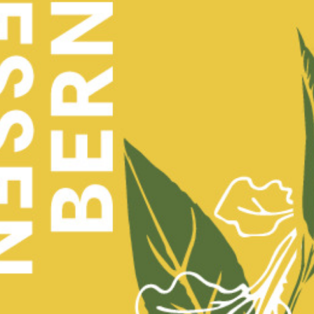
Bier vs. Wein
Samstag,
14.03.2026, 18 Uhr
http://www.eigerbern.ch/
Ausgebucht
Pierre Dubler
und
Michel Gygax
sind mi
Tour zwecks kulinarischem Wettkampf.
Die Gastgeber*innen des
Restaurant Ei
Fünf-Gang-Menü, dabei duellieren sich
Sommeliers
Pierre Dubler (Bier)
und
Mic
mit passenden Spezialitäten von ihren 
Gunst der Gäste. Wer gewinnt? Bier o
Kosten: CHF 160.00 (inkl. Menü, Bier, W