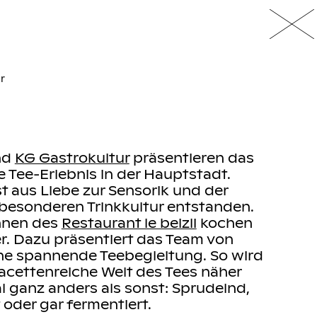
nd
KG Gastrokultur
präsentieren das
e Tee-Erlebnis in der Hauptstadt.
st aus Liebe zur Sensorik und der
 besonderen Trinkkultur entstanden.
nnen des
Restaurant le beizli
kochen
. Dazu präsentiert das Team von
ne spannende Teebegleitung. So wird
acettenreiche Welt des Tees näher
l ganz anders als sonst: Sprudelnd,
t oder gar fermentiert.