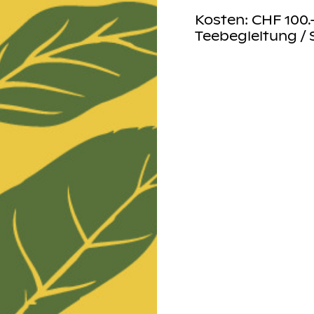
n gerne
per Email
.
Kosten: CHF 100
Teebegleitung / 
 50%,
r führen eine