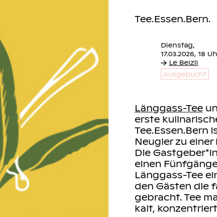
Tee.Essen.Bern.
Dienstag,
Le Beizli
Ausgebucht
Länggass-Tee
u
t Freunden auf
erste kulinarisch
Tee.Essen.Bern i
Neugier zu einer
ger
kochen ein
Die Gastgeber*i
 die beiden
einen Fünfgänger
hel Gygax (Wein)
Länggass-Tee ei
Partnern um die
den Gästen die f
der Wein?
gebracht. Tee ma
kalt, konzentrier
ein, Wasser und