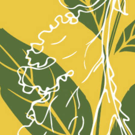
Espresso) / Verbindliche Reservatione
Der Anlass startet pünktlich um 18 Uhr.
Stornobedingungen: 14 Tage im Voraus
anschliessend 100%
Achtung: Der Anlass ist ausgebucht. Wi
Warteliste.