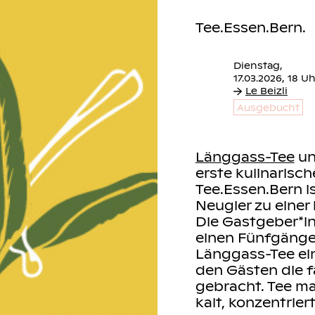
Tee.Essen.Bern.
Dienstag,
Le Beizli
Ausgebucht
Länggass-Tee
u
t Freunden auf
erste kulinarisch
Tee.Essen.Bern i
Neugier zu einer
ger
kochen ein
Die Gastgeber*i
 die beiden
einen Fünfgänger
hel Gygax (Wein)
Länggass-Tee ei
Partnern um die
den Gästen die f
der Wein?
gebracht. Tee ma
kalt, konzentrier
ein, Wasser und