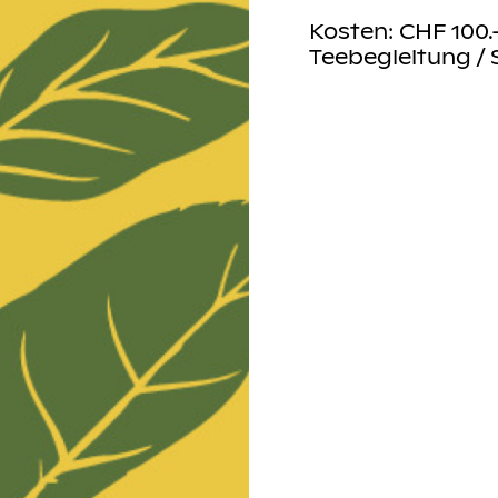
n gerne
per Email
.
Kosten: CHF 100
Teebegleitung / 
 50%,
r führen eine