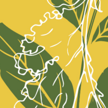
Espresso) / Verbindliche Reservatione
Der Anlass startet pünktlich um 18 Uhr.
Stornobedingungen: 14 Tage im Voraus
anschliessend 100%
Achtung: Der Anlass ist ausgebucht. Wi
Warteliste.