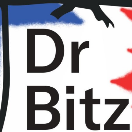
Fussball WM 2026: Public Viewing & C
Dienstag,
14.07.2026, 18:30 Uhr
le beizli
Buchen
Dr Bitz
lädt im
Le Beizli
zum gemeinsa
Fussballerlebnis ein. Die Begegnung r
ausgewählte WM-Spiele bietet Anlass
hinzuschauen und ins Gespräch zu ko
Gemeinsam mit Amnesty International
aktuelle Menschenrechtsfragen rund 
Mexiko, den USA und Kanada aufgegrif
Mit Speis und Trank laden wir zum Verwe
Fussball zu schauen und den Austausc