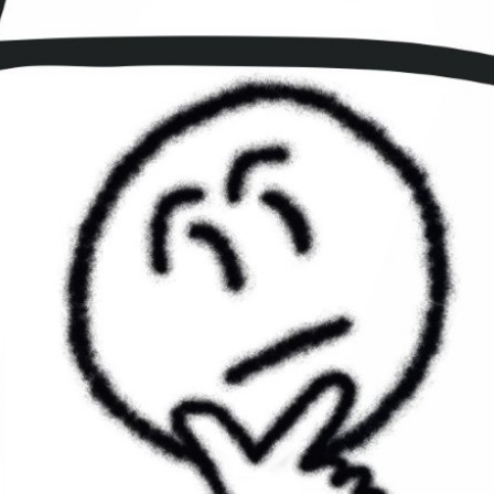
lassen. Passend zum Anlass servieren w
dreigängiges mexikanisches Znacht mi
Hauptspeisebuffet.
Start Znacht: pünktlich um 18.30 Uhr
Start Übertragung: 20.45 Uhr
Kosten: CHF 75.- pro Person für Znacht
Offenausschank bis 20.30 Uhr , inkl. Pl
Hier
gehts zur Reservation!