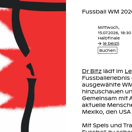
ena mexicana
Fussball WM 202
Mittwoch,
15.07.2026, 18:3
le beizli
Buchen
men
Dr Bitz
lädt im
Le
und um
Fussballerlebnis
, gemeinsam
ausgewählte WM-
mmen.
hinzuschauen un
 werden dabei
Gemeinsam mit A
um die WM in
aktuelle Mensch
fen.
Mexiko, den USA
ilen ein,
Mit Speis und Tr
h entstehen zu
Fussball zu sch