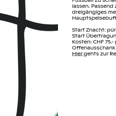
ir ein
lassen. Passend 
t
dreigängiges me
Hauptspeisebuff
Start Znacht: pü
Start Übertragun
 und Getränke im
Kosten: CHF 75.-
atzreservation
Offenausschank bi
Hier
gehts zur Re