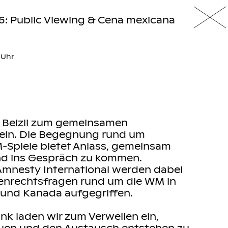
6: Public Viewing & Cena mexicana
0 Uhr
 Beizli
zum gemeinsamen
 ein. Die Begegnung rund um
Spiele bietet Anlass, gemeinsam
d ins Gespräch zu kommen.
mnesty International werden dabei
enrechtsfragen rund um die WM in
 und Kanada aufgegriffen.
ank laden wir zum Verweilen ein,
auen und den Austausch entstehen zu